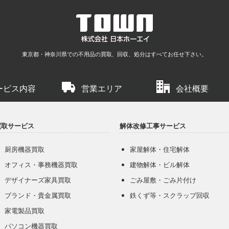
東京都・神奈川県での不用品の買取、回収、処分はすべてお任せ下さい。
ービス内容
営業エリア
会社概要
買取サービス
解体改修工事サービス
厨房機器買取
家屋解体・住宅解体
オフィス・事務機器買取
建物解体・ビル解体
デザイナーズ家具買取
ごみ屋敷・ごみ片付け
ブランド・貴金属買取
鉄くず等・スクラップ回収
家電製品買取
パソコン機器買取