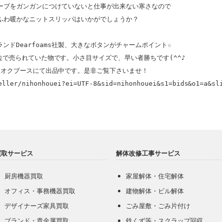
ーブをガンガンにつけていないと仕事が出来ない寒さなので

ふわ暖かなニットスリッパはいかがでしょうか？

ンドDearfoams社製、大きなボタンがチャームポイント☆

円位で売られていた物です。小さ目サイズで、早い者勝ちです(^^♪

eller/nihonhouei?ei=UTF-8&sid=nihonhouei&s1=bids&o1=a&sl
買取サービス
解体改修工事サービス
厨房機器買取
家屋解体・住宅解体
オフィス・事務機器買取
建物解体・ビル解体
デザイナーズ家具買取
ごみ屋敷・ごみ片付け
ブランド・貴金属買取
鉄くず等・スクラップ回収