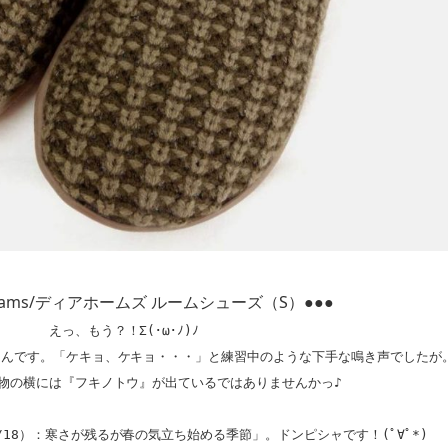
rfoams/ディアホームズ ルームシューズ（S）●●●
えっ、もう？！Σ(･ω･ﾉ)ﾉ

んです。「ケキョ、ケキョ・・・」と練習中のような下手な鳴き声でしたが。
物の横には『フキノトウ』が出ているではありませんかっ♪

/18）：寒さが残るが春の気立ち始める季節」。ドンピシャです！(ﾟ∀ﾟ*)
