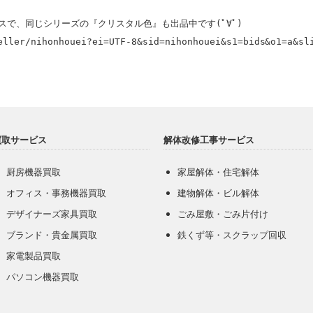
eller/nihonhouei?ei=UTF-8&sid=nihonhouei&s1=bids&o1=a&sl
買取サービス
解体改修工事サービス
厨房機器買取
家屋解体・住宅解体
オフィス・事務機器買取
建物解体・ビル解体
デザイナーズ家具買取
ごみ屋敷・ごみ片付け
ブランド・貴金属買取
鉄くず等・スクラップ回収
家電製品買取
パソコン機器買取