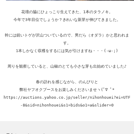
花壇の脇にひょっこり生えてきた、1本のタラノキ。

今年で3年目位でしょうか？きれいな新芽が伸びてきました。

幹には鋭いトゲが沢山ついているので、男だら（オダラ）かと思われま
す。

1本しかなく収穫をするには気が引けますね・・・(-ω-;)

周りを観察していると、山椒のとても小さな芽も出始めていました♪

春の訪れを感じながら、のんびりと

https://auctions.yahoo.co.jp/seller/nihonhouei?ei=UTF
-8&sid=nihonhouei&s1=bids&o1=a&slider=0