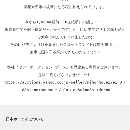
国花や王家の紋章になる程に称えられています。

今から1,000年程前（10世紀頃）の話し・・・

夜襲を企てた敵（裸足だったそうです）が、暗い中でアザミの棘を踏ん
で大声で叫んでしまいました@@;

その叫び声により目を覚ましたスコットランド兵は敵を撃退し、

無事に国を守る事ができたのだそうです☆

弊社『ヤフーオークション ブース』も歴史ある商品がございます。

https://auctions.yahoo.co.jp/seller/nihonhouei?ei=UTF
-8&sid=nihonhouei&s1=bids&o1=a&slider=0
日本ホーエイについて