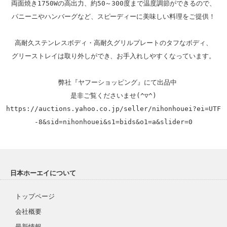
両面焼き1750Wの高出力、約50～300度まで温度調節ができるので、

パニーニやハンバーグなど、スピーディーに美味しい料理をご提供！

高耐久ステンレスボディ・高耐久グリルプレートのタフなボディ、

グリーストレイは取り外しができ、お手入れしやすくなっています。

  弊社『ヤフーショッピング』にて出品中

https://auctions.yahoo.co.jp/seller/nihonhouei?ei=UTF
-8&sid=nihonhouei&s1=bids&o1=a&slider=0
日本ホーエイについて
トップページ
会社概要
最新情報