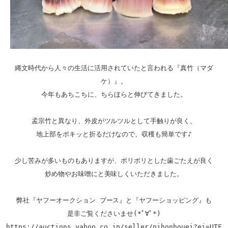
縄文時代から人々の生活に活用されていたと言われる『真竹（マダ
ケ）』。

今年もあちこちに、ちらほらと伸びてきました。

孟宗竹と異なり、外皮がツルツルとして手触りが良く、

地上部をポキッと折るだけなので、収穫も簡単です♪

少し苦みが多いものもありますが、ポリポリとした歯ごたえが良く

炒め物やお味噌にと美味しくいただきました。

弊社『ヤフーオークション ブース』と『ヤフーショッピング』も

是非ご覧くださいませ(*ﾟ∀ﾟ*)
https://auctions.yahoo.co.jp/seller/nihonhouei?ei=UTF