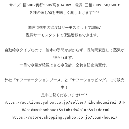
サイズ 幅500×奥行550×高さ340mm、電源 三相200V 50/60Hz

各種の蒸し物を美味しく蒸し上げます^^*

調理待機中の温度はサーモスタットで調節♪

温調サーモスタットで保温運転もできます。 

自動給水タイプなので、給水の手間が掛からず、長時間安定して蒸気が
得られます。

一目で水量が確認できる水位計、空焚き防止装置付。

弊社『ヤフーオークションブース』と『ヤフーショッピング』にて販売
中！

https://auctions.yahoo.co.jp/seller/nihonhouei?ei=UTF
-8&sid=nihonhouei&s1=bids&o1=a&slider=0
https://store.shopping.yahoo.co.jp/town-houei/