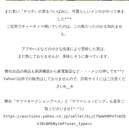
まだ若い『ヤツデ』の実をついばみに、可愛らしいメジロがやって来ま
した^^*

ご近所でチィーチィー鳴いていたのは、この鳥だったのかも知れませ
ん。

アブやハエなどの小さな虫達により受粉した実は、

まだ熟しておりませんが、美味しそうに食べています。

弊社出品の商品も厨房機器から家電製品など・・・メジロ押しです^^♪

Yahoo!以外での販売はしておりませんので、詐欺サイトにはご注意くだ
さいm__m

弊社『ヤフーオークションブース』と『ヤフーショッピング』も是非ご
https://auctions.yahoo.co.jp/seller/GijC7QeWVBPnTcWZQ
VJBvBRbNy16P?user_type=c